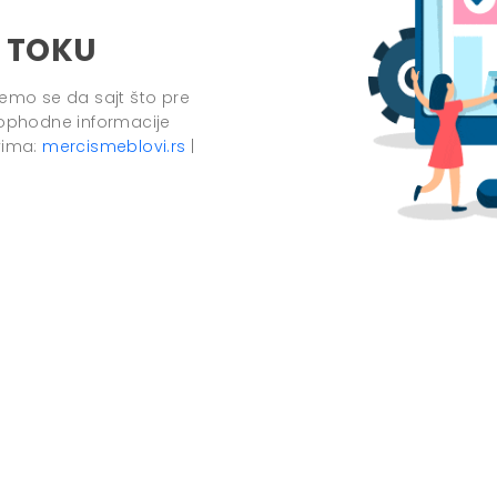
 TOKU
ćemo se da sajt što pre
ophodne informacije
vima:
mercismeblovi.rs
|