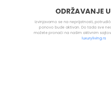
ODRŽAVANJE U
Izvinjavamo se na neprijatnosti, potrudi
ponovo bude aktivan. Do tada sve ne
možete pronaći na našim aktivnim sajto
luxuryliving.rs